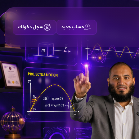
حساب جديد
سجل دخولك