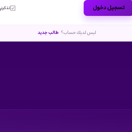
تسجيل دخول
تذكرني
ليس لديك حساب؟
طالب جديد